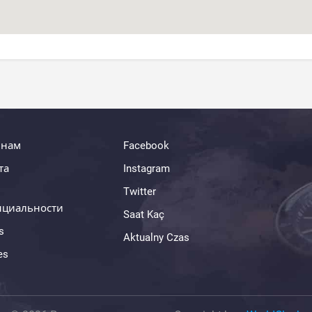
 нам
Facebook
та
Instagram
Twitter
нциальности
Saat Kaç
s
Aktualny Czas
es