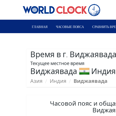
ГЛАВНАЯ
ЧАСОВЫЕ ПОЯСА
СРАВНИТЬ ВР
Время в г. Виджаявад
Текущее местное время
Виджаявада
Индия,
Азия
/
Индия
/
Виджаявада
Часовой пояс и общ
Виджая