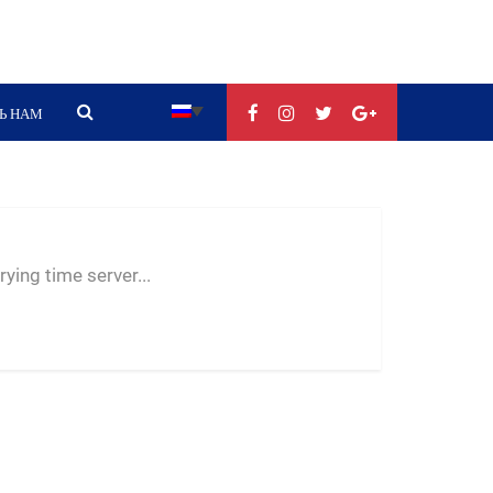
Ь НАМ
--:--
--
--
ying time server...
-- ---- ----