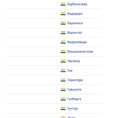
Бхубанесвар
Вадодара
Варанаси
Варангал
Виджаявада
Вишакхапатнам
Гвалиор
Гоа
Горакпура
Гувахати
Гулбарга
Гунтур