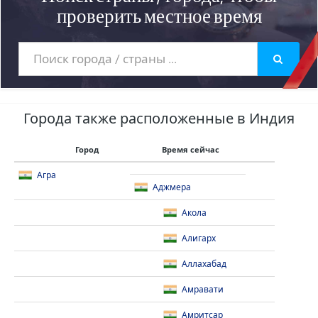
проверить местное время
Города также расположенные в Индия
Город
Время сейчас
Агра
Аджмера
Акола
Алигарх
Аллахабад
Амравати
Амритсар