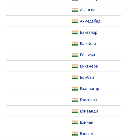
Асансол
Ахмедабад
Бангалор
Барейли
Белгаум
Биканера
Бомбей
Бхавнагар
Бхатпара
Бхиванди
Бхилаи
Бхопал