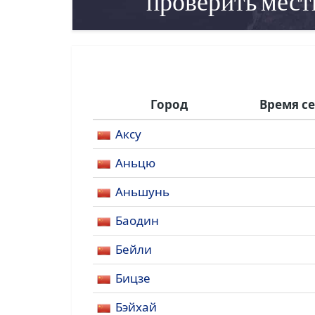
проверить мест
Город
Время с
Аксу
Аньцю
Аньшунь
Баодин
Бейли
Бицзе
Бэйхай