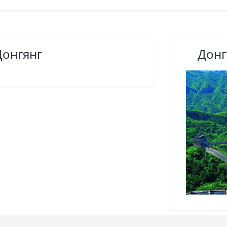
Донгянг
Донг