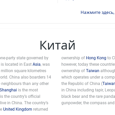
Нажмите здесь,
Китай
one-party state governed by
ownership of
Hong Kong
to C
is located in East
Asia
, was
however, today these countri
million square kilometres
ownership of
Taiwan
although
world. China also boarders 14
which operates under a comple
e neighbours than any other
the Republic of China (
Taiwa
Shanghai
is the most
in China including tapir, Leo
 the country’s official
black bear and the rare pand
ive in China. The country’s
gunpowder, the compass and 
he
United Kingdom
returned