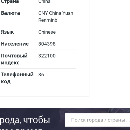
Страна
China
Валюта
CNY China Yuan
Renminbi
Язык
Chinese
Население
804398
Почтовый
322100
индекс
Телефонный
86
код
рода, чтобы