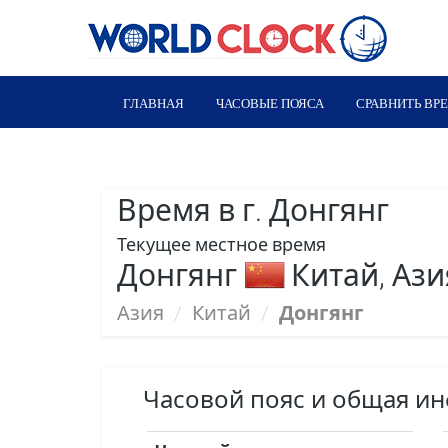
ГЛАВНАЯ
ЧАСОВЫЕ ПОЯСА
СРАВНИТЬ ВР
Время в г. Донгянг
Текущее местное время
Донгянг
Китай, Ази
Азия
/
Китай
/
Донгянг
Часовой пояс и общая и