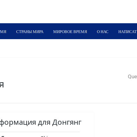
ЕМЯ
СТРАНЫ МИРА
МИРОВОЕ ВРЕМЯ
О НАС
НАПИСАТ
Quer
я
нформация для Донгянг