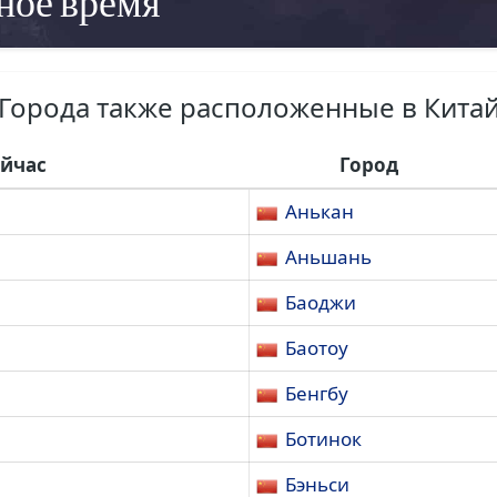
ное время
Города также расположенные в Кита
ейчас
Город
Анькан
Аньшань
Баоджи
Баотоу
Бенгбу
Ботинок
Бэньси