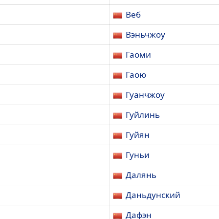
Веб
Вэньчжоу
Гаоми
Гаою
Гуанчжоу
Гуйлинь
Гуйян
Гуньи
Далянь
Даньдунский
Дафэн