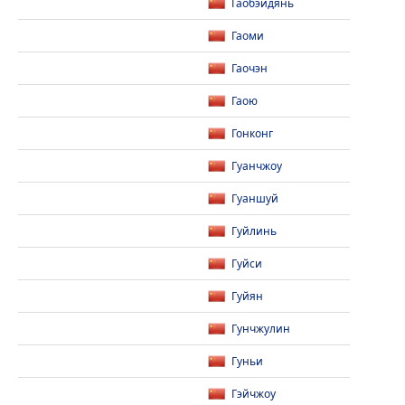
Гаобэйдянь
Гаоми
Гаочэн
Гаою
Гонконг
Гуанчжоу
Гуаншуй
Гуйлинь
Гуйси
Гуйян
Гунчжулин
Гуньи
Гэйчжоу