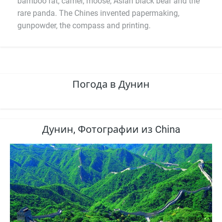
bamboo rat, camel, moose, Asian black bear and the
rare panda. The Chines invented papermaking,
gunpowder, the compass and printing.
Погода в Дунин
Дунин, Фотографии из China