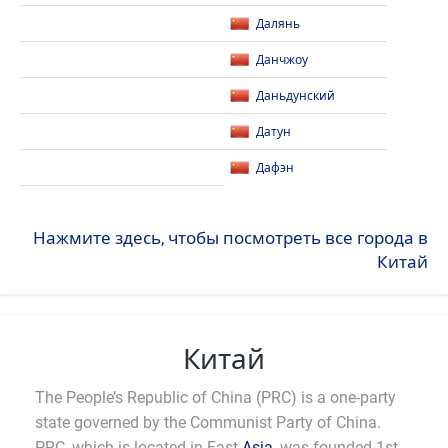
Далянь
Данчжоу
Даньдунский
Датун
Дафэн
Нажмите здесь, чтобы посмотреть все города в
Китай
Китай
The People’s Republic of China (PRC) is a one-party
state governed by the Communist Party of China.
PRC, which is located in East
Asia
, was founded 1st