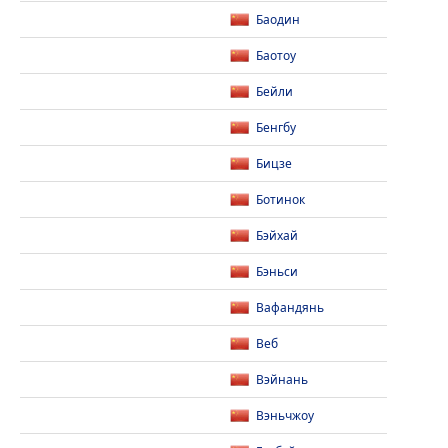
Баодин
Баотоу
Бейли
Бенгбу
Бицзе
Ботинок
Бэйхай
Бэньси
Вафандянь
Веб
Вэйнань
Вэньчжоу