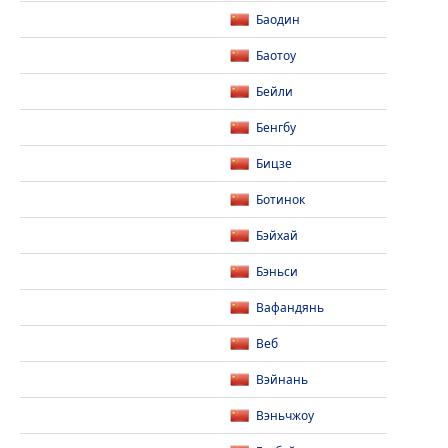
Баодин
Баотоу
Бейли
Бенгбу
Бицзе
Ботинок
Бэйхай
Бэньси
Вафандянь
Веб
Вэйнань
Вэньчжоу