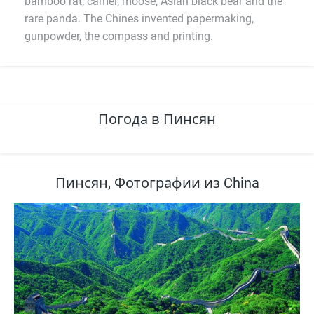
bamboo rat, camel, moose, Asian black bear and the
rare panda. The Chines invented papermaking,
gunpowder, the compass and printing.
Погода в Пинсян
Пинсян, Фотографии из China