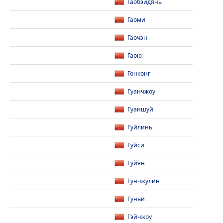
Гаобэйдянь
Гаоми
Гаочэн
Гаою
Гонконг
Гуанчжоу
Гуаншуй
Гуйлинь
Гуйси
Гуйян
Гунчжулин
Гуньи
Гэйчжоу