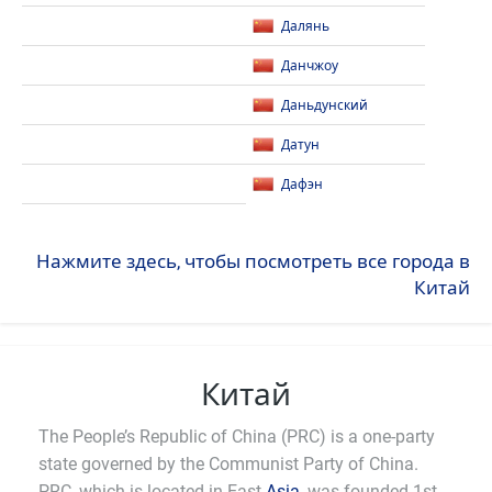
Далянь
Данчжоу
Даньдунский
Датун
Дафэн
Нажмите здесь, чтобы посмотреть все города в
Китай
Китай
The People’s Republic of China (PRC) is a one-party
state governed by the Communist Party of China.
PRC, which is located in East
Asia
, was founded 1st