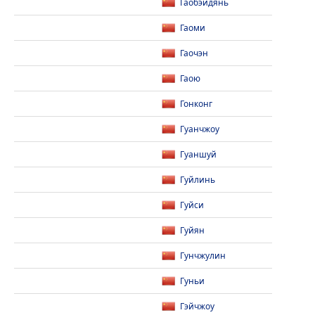
Гаобэйдянь
Гаоми
Гаочэн
Гаою
Гонконг
Гуанчжоу
Гуаншуй
Гуйлинь
Гуйси
Гуйян
Гунчжулин
Гуньи
Гэйчжоу