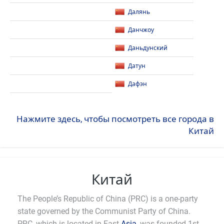
Далянь
Данчжоу
Даньдунский
Датун
Дафэн
Нажмите здесь, чтобы посмотреть все города в
Китай
Китай
The People’s Republic of China (PRC) is a one-party
state governed by the Communist Party of China.
PRC, which is located in East
Asia
, was founded 1st