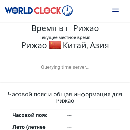
Toggl
naviga
Время в г. Рижао
Текущее местное время
Рижао
Китай, Азия
--:--
--
--
-- ---- ----
Querying time server...
Часовой пояс и общая информация для
Рижао
Часовой пояс
---
Лето (летнее
---