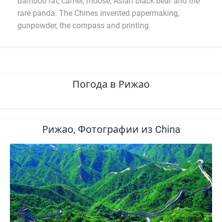
bamboo rat, camel, moose, Asian black bear and the
rare panda. The Chines invented papermaking,
gunpowder, the compass and printing.
Погода в Рижао
Рижао, Фотографии из China