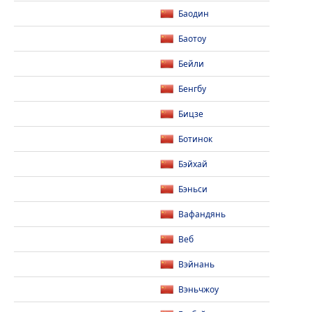
Баодин
Баотоу
Бейли
Бенгбу
Бицзе
Ботинок
Бэйхай
Бэньси
Вафандянь
Веб
Вэйнань
Вэньчжоу