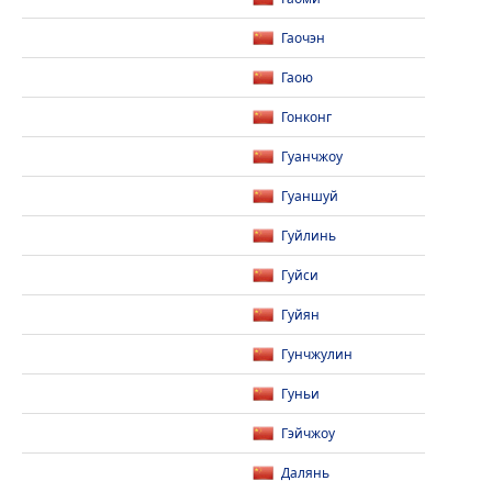
Гаочэн
Гаою
Гонконг
Гуанчжоу
Гуаншуй
Гуйлинь
Гуйси
Гуйян
Гунчжулин
Гуньи
Гэйчжоу
Далянь