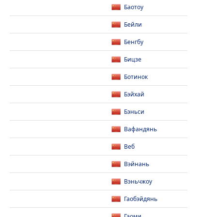
Баотоу
Бейли
Бенгбу
Бицзе
Ботинок
Бэйхай
Бэньси
Вафандянь
Веб
Вэйнань
Вэньчжоу
Гаобэйдянь
Гаоми