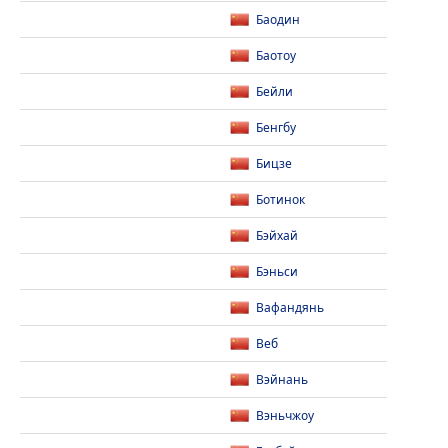
Баодин
Баотоу
Бейли
Бенгбу
Бицзе
Ботинок
Бэйхай
Бэньси
Вафандянь
Веб
Вэйнань
Вэньчжоу