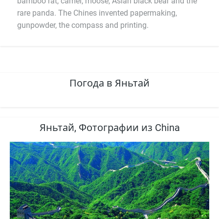
bamboo rat, camel, moose, Asian black bear and the
rare panda. The Chines invented papermaking,
gunpowder, the compass and printing.
Погода в Яньтай
Яньтай, Фотографии из China