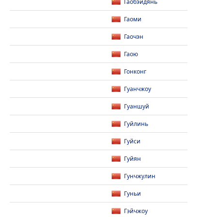
Гаобэйдянь
Гаоми
Гаочэн
Гаою
Гонконг
Гуанчжоу
Гуаншуй
Гуйлинь
Гуйси
Гуйян
Гунчжулин
Гуньи
Гэйчжоу