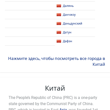
Далянь
Данчжоу
Даньдунский
Датун
Дафэн
Нажмите здесь, чтобы посмотреть все города в
Китай
Китай
The People’s Republic of China (PRC) is a one-party
state governed by the Communist Party of China.
PRC, which is located in East
Asia
, was founded 1st