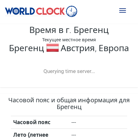
Toggl
naviga
Время в г. Брегенц
Текущее местное время
Брегенц
Австрия, Европа
--:--
--
--
-- ---- ----
Querying time server...
Часовой пояс и общая информация для
Брегенц
Часовой пояс
---
Лето (летнее
---