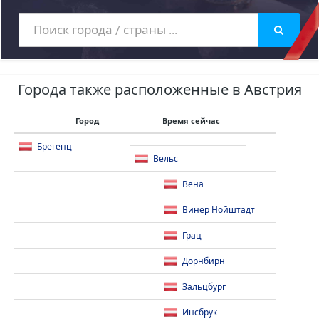
Города также расположенные в Австрия
Город
Время сейчас
Брегенц
Вельс
Вена
Винер Нойштадт
Грац
Дорнбирн
Зальцбург
Инсбрук