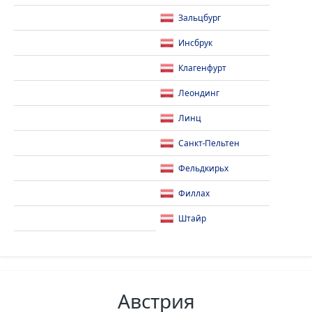
Зальцбург
Инсбрук
Клагенфурт
Леондинг
Линц
Санкт-Пельтен
Фельдкирьх
Филлах
Штайр
Австрия