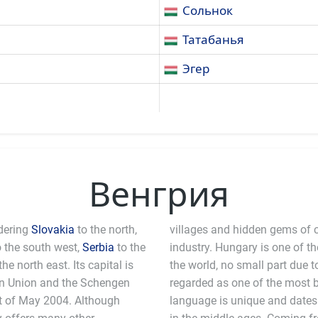
Сольнок
Татабанья
Эгер
Венгрия
dering
Slovakia
to the north,
villages and hidden gems of ci
 the south west,
Serbia
to the
industry. Hungary is one of th
the north east. Its capital is
the world, no small part due to
ean Union and the Schengen
l in the world. The Hungarian
st of May 2004. Although
k to the Mongol invasions