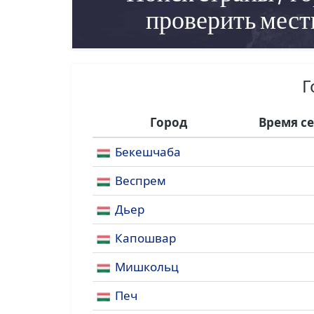
проверить мест
Г
Город
Время с
Бекешчаба
Веспрем
Дьер
Капошвар
Мишкольц
Печ