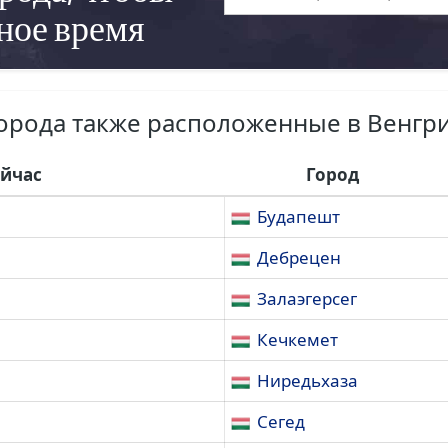
ное время
орода также расположенные в Венгр
ейчас
Город
Будапешт
Дебрецен
Залаэгерсег
Кечкемет
Ниредьхаза
Сегед