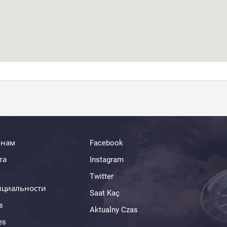
 нам
Facebook
та
Instagram
Twitter
нциальности
Saat Kaç
s
Aktualny Czas
es