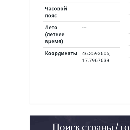
Часовой
---
пояс
Лето
---
(летнее
время)
Координаты
46.3593606
,
17.7967639
Поиск страны / го