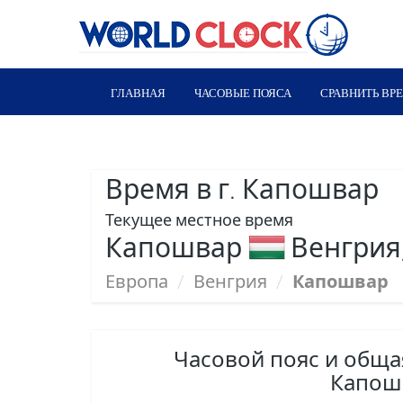
ГЛАВНАЯ
ЧАСОВЫЕ ПОЯСА
СРАВНИТЬ ВР
Время в г. Капошвар
Текущее местное время
Капошвар
Венгрия
Европа
/
Венгрия
/
Капошвар
Часовой пояс и общ
Капош