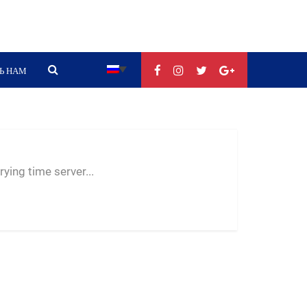
Ь НАМ
--:--
--
--
ying time server...
-- ---- ----