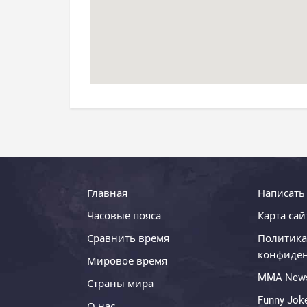
Главная
Написать
Часовые пояса
Карта сай
Сравнить время
Политика
конфиде
Мировое время
MMA New
Страны мира
Funny Jok
О нас