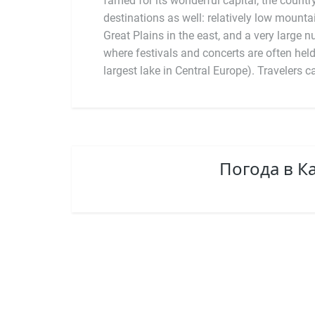
famed for its wonderful capital, the countr
in the middle ages. Coming from the Sibe
destinations as well: relatively low mountai
(pronounced "mahdyar"), is a Uralic languag
Great Plains in the east, and a very large n
Mansi and Khanty of western Siberia. Alth
where festivals and concerts are often held
Hungary does not use the Euro. The unit of H
largest lake in Central Europe). Travelers 
Погода в 