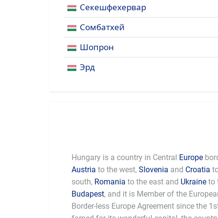
Секешфехервар
Сомбатхей
Шопрон
Эрд
Hungary is a country in Central
Europe
bor
Austria
to the west,
Slovenia
and
Croatia
to
south,
Romania
to the east and
Ukraine
to 
Budapest
, and it is Member of the Europ
regarded as one of the most beautifu
Border-less Europe Agreement since the 1
language is unique and dates all the way bac