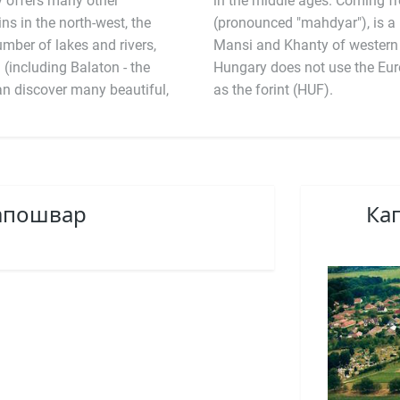
y offers many other
rian plains, Magyar
ns in the north-west, the
e most closely related to
umber of lakes and rivers,
ough a member of the EU,
 (including Balaton - the
ungarian currency is known
can discover many beautiful,
as the forint (HUF).
Капошвар
Ка