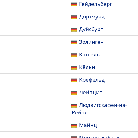
Гейдельберг
Дортмунд
Дуйсбург
Золинген
Кассель
Кёльн
Крефельд
Лейпциг
Людвигсхафен-на-
Рейне
Майнц
Менхенглабдах