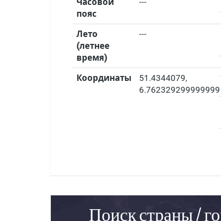
Часовой
---
пояс
Лето
---
(летнее
время)
Координаты
51.4344079
,
6.762329299999999
Поиск страны / го