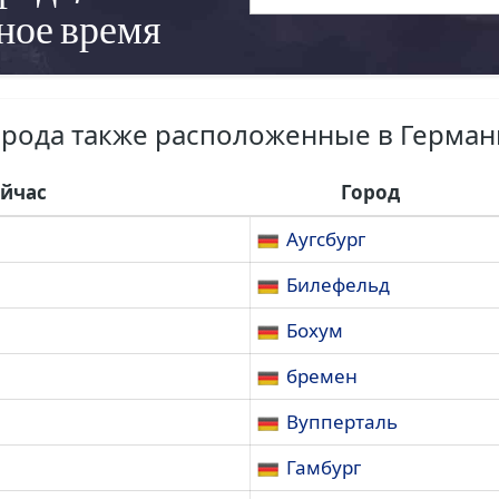
ное время
орода также расположенные в Герман
ейчас
Город
Аугсбург
Билефельд
Бохум
бремен
Вупперталь
Гамбург