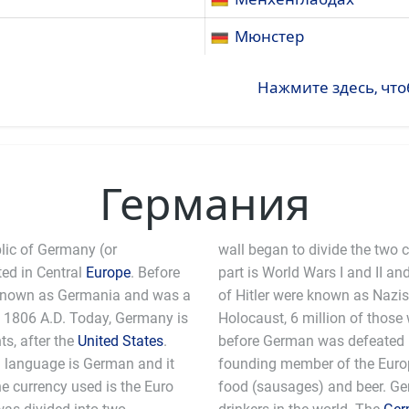
Мюнстер
Нажмите здесь, что
Германия
lic of Germany (or
wall began to divide the two 
ted in Central
Europe
. Before
part is World Wars I and II and
 known as Germania and was a
of Hitler were known as Nazis.
 1806 A.D. Today, Germany is
Holocaust, 6 million of those 
s, after the
United States
.
before German was defeated b
ial language is German and it
 the European Union. Germans are known for their
he currency used is the Euro
amongst the biggest beer