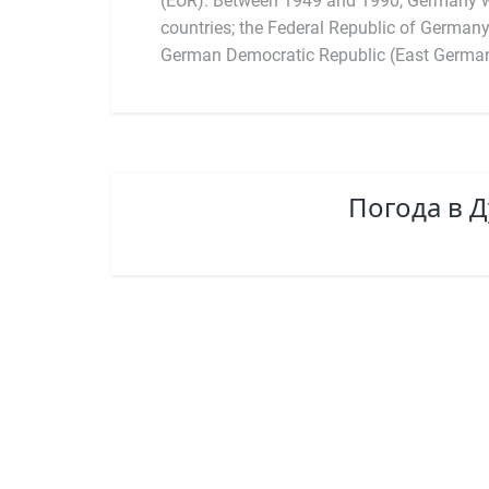
(EUR). Between 1949 and 1990, Germany w
countries; the Federal Republic of German
German Democratic Republic (East Germany
Погода в Д