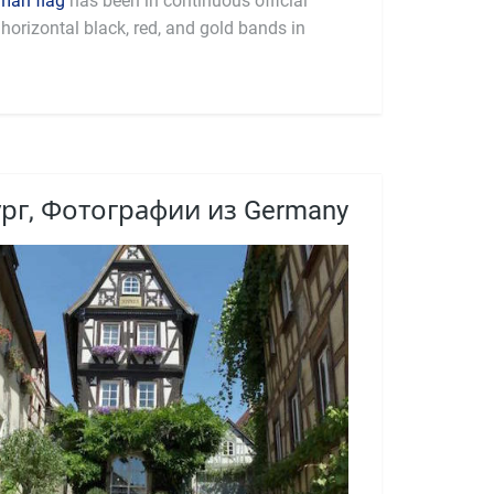
man flag
has been in continuous official
horizontal black, red, and gold bands in
рг, Фотографии из Germany