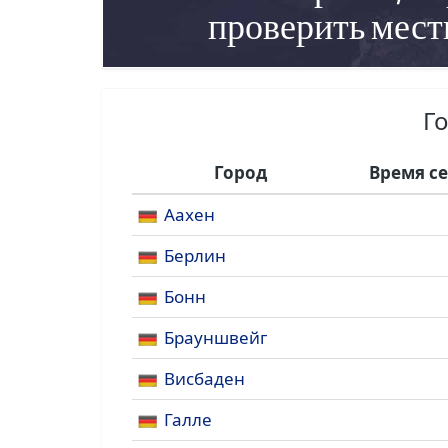
проверить мест
Г
Город
Время с
Аахен
Берлин
Бонн
Брауншвейг
Висбаден
Галле