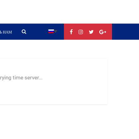
Ь НАМ
--:--
--
--
ying time server...
-- ---- ----