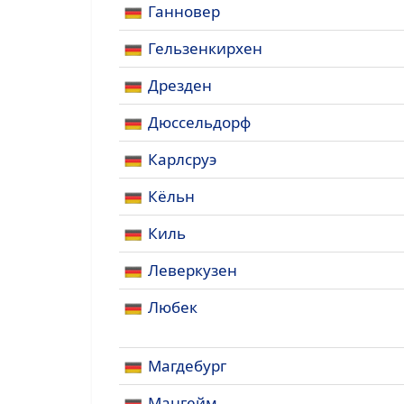
Ганновер
Гельзенкирхен
Дрезден
Дюссельдорф
Карлсруэ
Кёльн
Киль
Леверкузен
Любек
Магдебург
Мангейм