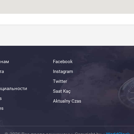
 нам
Facebook
та
Instagram
Twitter
нциальности
Saat Kaç
s
Aktualny Czas
es