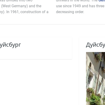
as divided into two
drinkers in the world. The
Ger
y (West Germany) and the
use since 1949 and has three 
). In 1961, construction of a
decreasing order.
уйсбург
Дуйсбу