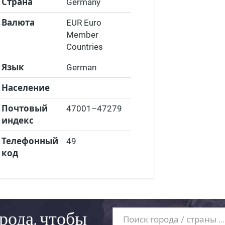
Страна
Germany
Валюта
EUR Euro
Member
Countries
Язык
German
Население
Почтовый
47001–47279
индекс
Телефонный
49
код
рода, чтобы