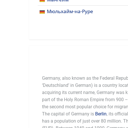
Мюльхайм-на-Руре
Germany, also known as the Federal Repub
‘Deutschland’ in German) is a country loca
acquiring its current name, Germany was
part of the Holy Roman Empire from 900 –
the second most popular choice for migrant
The capital of Germany is
Berlin
, its offic
founding member of
has a population of just over 80 million. T
food (sausages) and beer. Germans are 