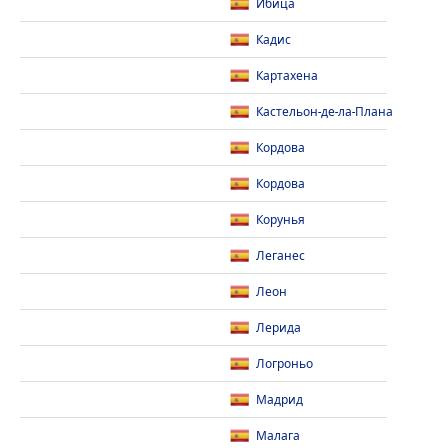
Ибица
Кадис
Картахена
Кастельон-де-ла-Плана
Кордова
Кордова
Корунья
Леганес
Леон
Лерида
Логроньо
Мадрид
Малага