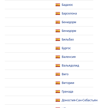
Бадахос
Барселона
Бенидорм
Бенидорм
Бильбао
Бургос
Валенсия
Вальядолид
Виго
Витории
Гранада
Доностия-Сан-Себастьян