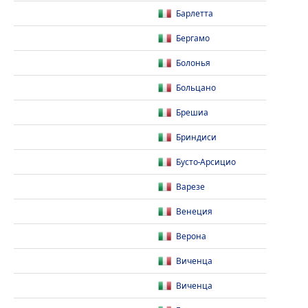
Барлетта
Бергамо
Болонья
Больцано
Брешиа
Бриндиси
Бусто-Арсицио
Варезе
Венеция
Верона
Виченца
Виченца