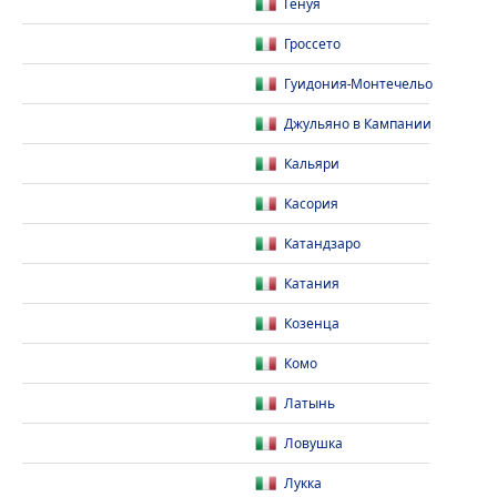
Генуя
Гроссето
Гуидония-Монтечельо
Джульяно в Кампании
Кальяри
Касория
Катандзаро
Катания
Козенца
Комо
Латынь
Ловушка
Лукка