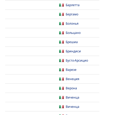
Барлетта
Бергамо
Болонья
Больцано
Брешиа
Бриндиси
Бусто-Арсицио
Варезе
Венеция
Верона
Виченца
Виченца