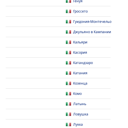
Генуя
Гроссето
Гуидония-Монтечельо
Джульяно в Кампании
Кальяри
Касория
Катандзаро
Катания
Козенца
Комо
Латынь
Ловушка
Лукка