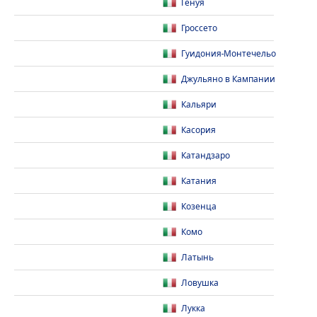
Генуя
Гроссето
Гуидония-Монтечельо
Джульяно в Кампании
Кальяри
Касория
Катандзаро
Катания
Козенца
Комо
Латынь
Ловушка
Лукка