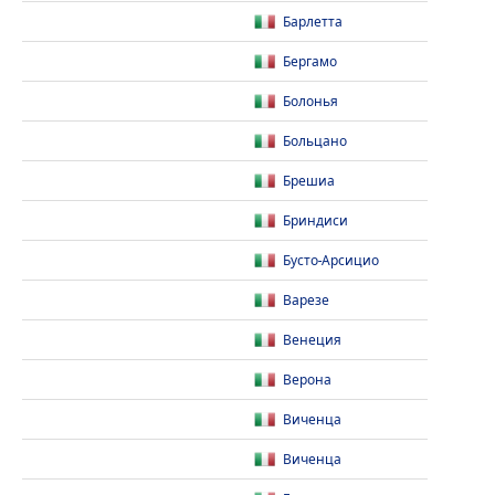
Барлетта
Бергамо
Болонья
Больцано
Брешиа
Бриндиси
Бусто-Арсицио
Варезе
Венеция
Верона
Виченца
Виченца