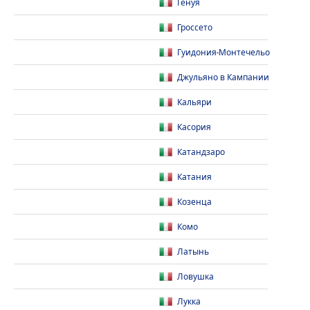
Генуя
Гроссето
Гуидония-Монтечельо
Джульяно в Кампании
Кальяри
Касория
Катандзаро
Катания
Козенца
Комо
Латынь
Ловушка
Лукка