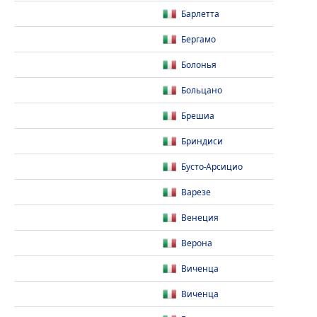
Барлетта
Бергамо
Болонья
Больцано
Брешиа
Бриндиси
Бусто-Арсицио
Варезе
Венеция
Верона
Виченца
Виченца