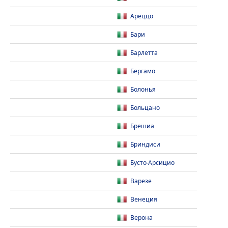
Ареццо
Бари
Барлетта
Бергамо
Болонья
Больцано
Брешиа
Бриндиси
Бусто-Арсицио
Варезе
Венеция
Верона