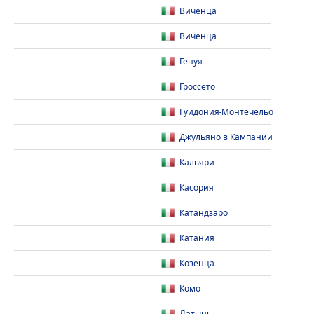
Виченца
Виченца
Генуя
Гроссето
Гуидония-Монтечельо
Джульяно в Кампании
Кальяри
Касория
Катандзаро
Катания
Козенца
Комо