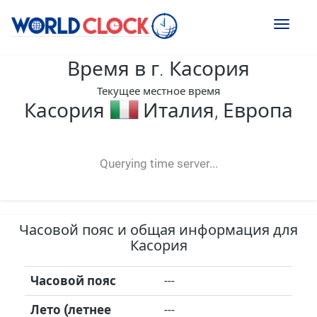
Toggl
naviga
Время в г. Касория
Текущее местное время
Касория
Италия, Европа
--:--
--
--
-- ---- ----
Querying time server...
Часовой пояс и общая информация для
Касория
Часовой пояс
---
Лето (летнее
---