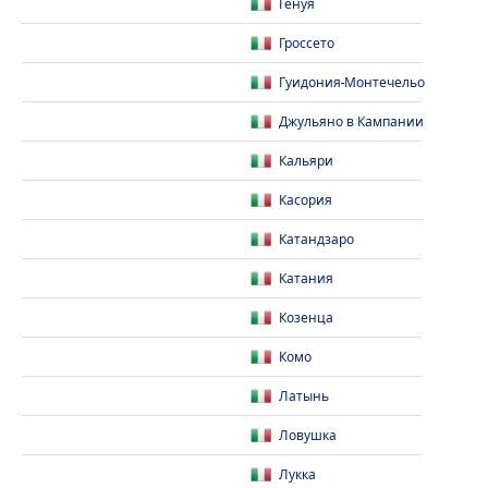
Генуя
Гроссето
Гуидония-Монтечельо
Джульяно в Кампании
Кальяри
Касория
Катандзаро
Катания
Козенца
Комо
Латынь
Ловушка
Лукка