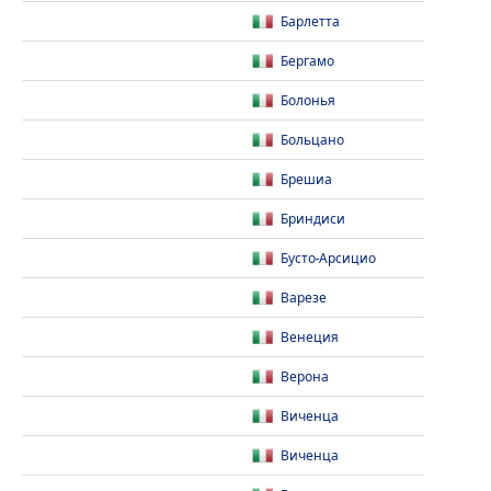
Барлетта
Бергамо
Болонья
Больцано
Брешиа
Бриндиси
Бусто-Арсицио
Варезе
Венеция
Верона
Виченца
Виченца