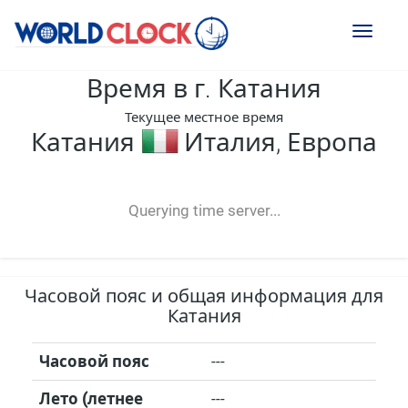
Toggl
naviga
Время в г. Катания
Текущее местное время
Катания
Италия, Европа
--:--
--
--
-- ---- ----
Querying time server...
Часовой пояс и общая информация для
Катания
Часовой пояс
---
Лето (летнее
---