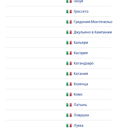
Генуя
Гроссето
Гуидония-Монтечельо
Джульяно в Кампании
Кальяри
Касория
Катандзаро
Катания
Козенца
Комо
Латынь
Ловушка
Лукка