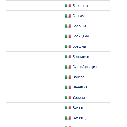
Барлетта
Бергамо
Болонья
Больцано
Брешиа
Бриндиси
Бусто-Арсицио
Варезе
Венеция
Верона
Виченца
Виченца