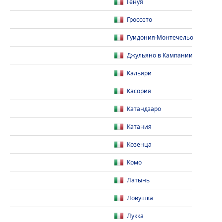
Генуя
Гроссето
Гуидония-Монтечельо
Джульяно в Кампании
Кальяри
Касория
Катандзаро
Катания
Козенца
Комо
Латынь
Ловушка
Лукка