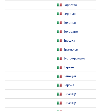
Барлетта
Бергамо
Болонья
Больцано
Брешиа
Бриндиси
Бусто-Арсицио
Варезе
Венеция
Верона
Виченца
Виченца