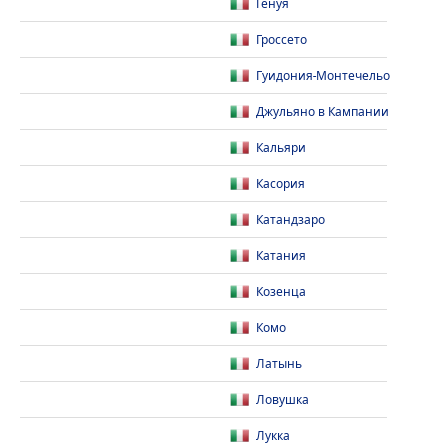
Генуя
Гроссето
Гуидония-Монтечельо
Джульяно в Кампании
Кальяри
Касория
Катандзаро
Катания
Козенца
Комо
Латынь
Ловушка
Лукка