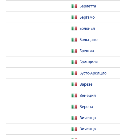
Барлетта
Бергамо
Болонья
Больцано
Брешиа
Бриндиси
Бусто-Арсицио
Варезе
Венеция
Верона
Виченца
Виченца