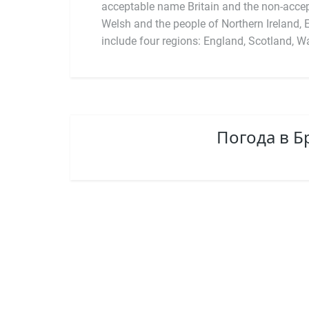
acceptable name Britain and the non-accept
with the Roman Catholic Church and th
Welsh and the people of Northern Ireland, 
organized as an official religion. The offi
include four regions: England, Scotland, Wal
Погода в 