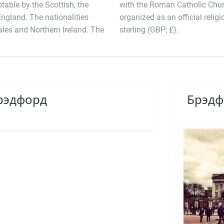
able by the Scottish, the
e Church of England was
England. The nationalities
cial currency is the pound
es and Northern Ireland. The
sterling (GBP; £).
Брэдфорд
Брэдф