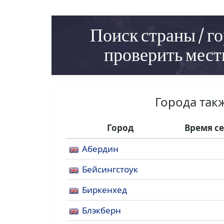
Поиск страны / го
проверить мест
Города так
Город
Время с
Абердин
Бейсингстоук
Биркенхед
Блэкберн