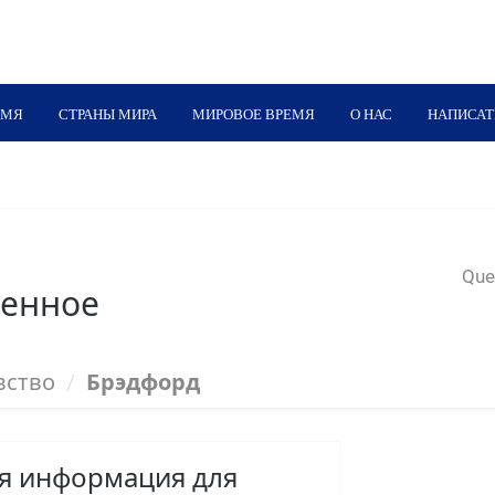
ЕМЯ
СТРАНЫ МИРА
МИРОВОЕ ВРЕМЯ
О НАС
НАПИСАТ
Quer
енное
вство
/
Брэдфорд
ая информация для