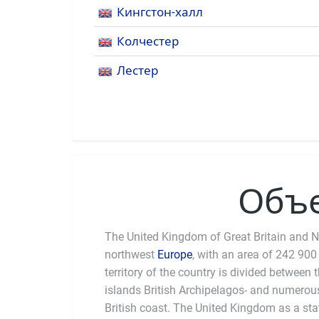
Кингстон-халл
Колчестер
Лестер
Объе
The United Kingdom of Great Britain and Nor
northwest
Europe
, with an area of 242 900
exercised by Parliament, compose
territory of the country is divided between t
Lords and House of Commons. There is no o
islands British Archipelagos- and numerous
dominates with 95%. The British are mostly
British coast. The United Kingdom as a sta
was established in England in 1534, when it