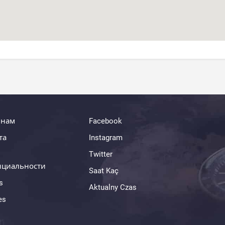
 нам
Facebook
та
Instagram
Twitter
нциальности
Saat Kaç
s
Aktualny Czas
es