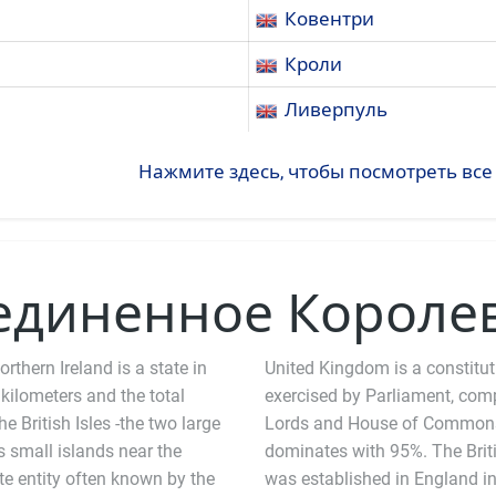
Ковентри
Кроли
Ливерпуль
Нажмите здесь, чтобы посмотреть вс
диненное Короле
thern Ireland is a state in
United Kingdom is a constitut
 kilometers and the total
d of two chambers, the House of
he British Isles -the two large
fficial language but English
 small islands near the
 Protestant. Anglicanism
te entity often known by the
 was interrupted by relations