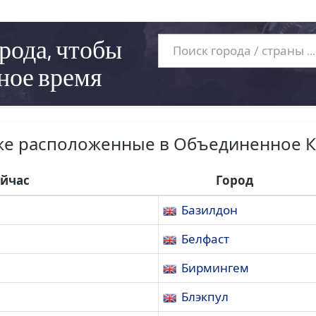
рода, чтобы
ное время
же расположенные в Объединенное 
ейчас
Город
Базилдон
Белфаст
Бирмингем
Блэкпул