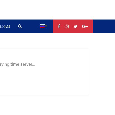
Ь НАМ
--:--
--
--
ying time server...
-- ---- ----