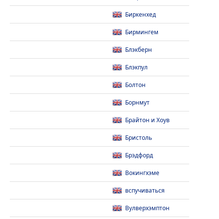
Биркенхед
Бирмингем
Блэкберн
Блэкпул
Болтон
Борнмут
Брайтон и Хоув
Бристоль
Брэдфорд
Вокингхэме
вспучиваться
Вулверхэмптон