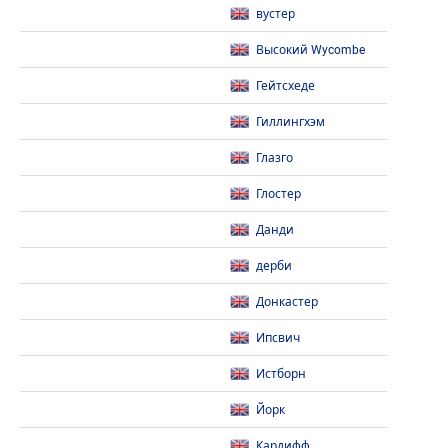
вустер
Высокий Wycombe
Гейтсхеде
Гиллингхэм
Глазго
Глостер
Данди
дерби
Донкастер
Ипсвич
Истборн
Йорк
Кардифф