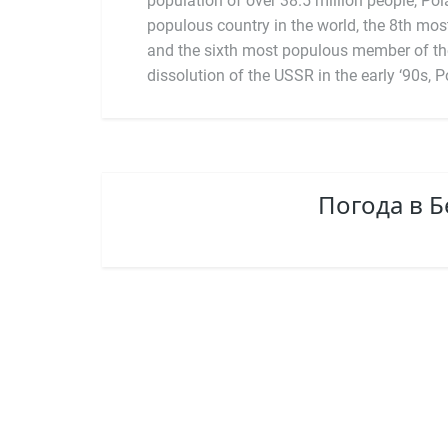
population of over 38.5 million people, Po
the world. Poland is the sixth largest economy
populous country in the world, the 8th mo
and among the fastest rising economic stat
and the sixth most populous member of th
dissolution of the USSR in the early ‘90s, 
Погода в Б