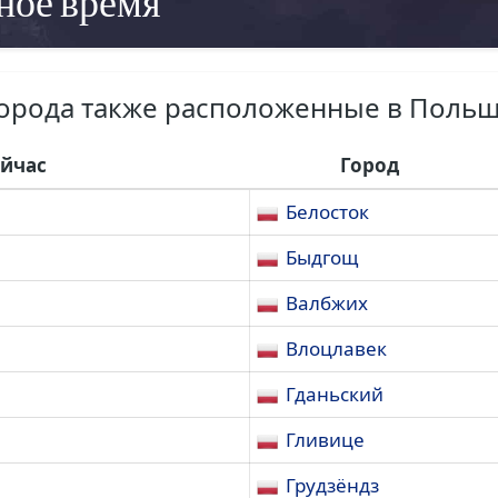
ное время
орода также расположенные в Поль
ейчас
Город
Белосток
Быдгощ
Валбжих
Влоцлавек
Гданьский
Гливице
Грудзёндз