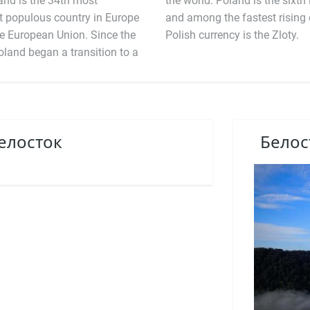
land is the 34th most
 in the European Union
st populous country in Europe
es in the world. The official
e European Union. Since the
Polish currency is the Zloty.
Poland began a transition to a
елосток
Белос