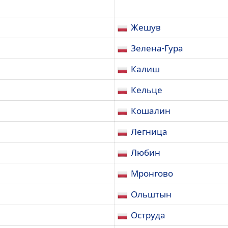
Жешув
Зелена-Гура
Калиш
Кельце
Кошалин
Легница
Любин
Мронгово
Ольштын
Оструда