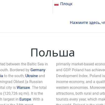
Плоцк
Нажмите здесь, ч
Польша
ated between the Baltic Sea in
primarily market-based econom
south. Bordered by
Germany
and GDP. Poland has achieved
ia
to the south;
Ukraine
and
Development Index. Poland is
liningrad Oblast (a Russian
income economy, and a quality 
ital city is
Warsaw
. The total
western economies. Moreover, 
 (120,726 sq mi). It is the
attractions, both rural and ur
th largest in
Europe
. With a
tourists every year, which makes it one of the most visited countries in