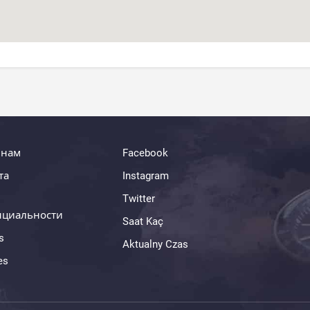
 нам
Facebook
та
Instagram
Twitter
нциальности
Saat Kaç
s
Aktualny Czas
es