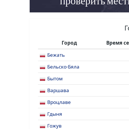
проверить мест
Г
Город
Время с
Бежать
Бельско-Бяла
Бытом
Варшава
Вроцлаве
Гдыня
Гожув