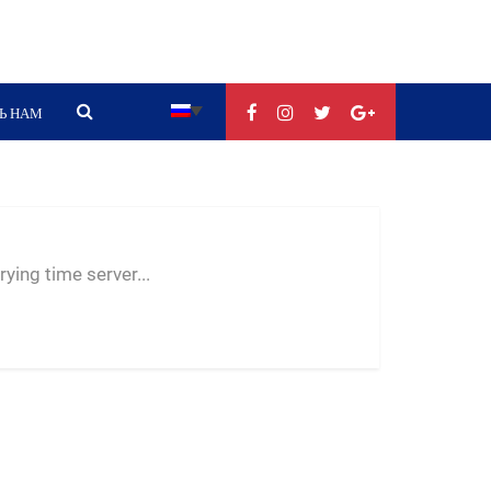
Ь НАМ
--:--
--
--
ying time server...
-- ---- ----