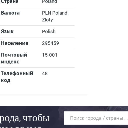
Страна
Poland
Валюта
PLN Poland
Zloty
Язык
Polish
Население
295459
,
Почтовый
15-001
индекс
Телефонный
48
код
рода, чтобы