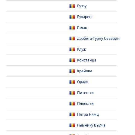
Бузэу
Бухарест
Галац
Дробета-Турну Северин
Клуж
Констанца
Крайова
Орадя
Питешти
Плоешти
Пятра Нямц
Рымнику Вылча