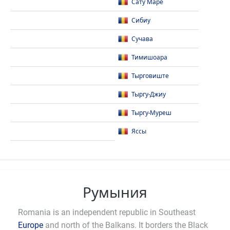
Сату Маре
Сибиу
Сучава
Тимишоара
Тырговиште
Тыргу-​Джиу
Тыргу-​Муреш
Яссы
Румыния
Romania is an independent republic in Southeast
Europe
and north of the Balkans. It borders the Black