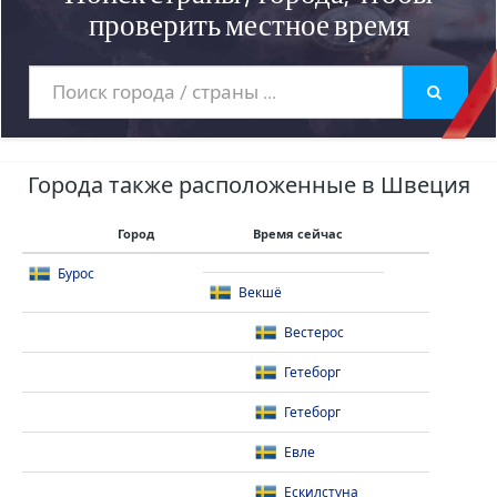
проверить местное время
Города также расположенные в Швеция
Город
Время сейчас
Бурос
Векшё
Вестерос
Гетеборг
Гетеборг
Евле
Ескилстуна