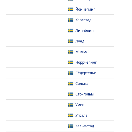
Йончёпинг
Карлстад
Линчёпинг
Лунд
Мальмё
Норрчёпинг
Сёдертелье
Сольна
Стокгольм
Умео
Упсала
Хальмстад