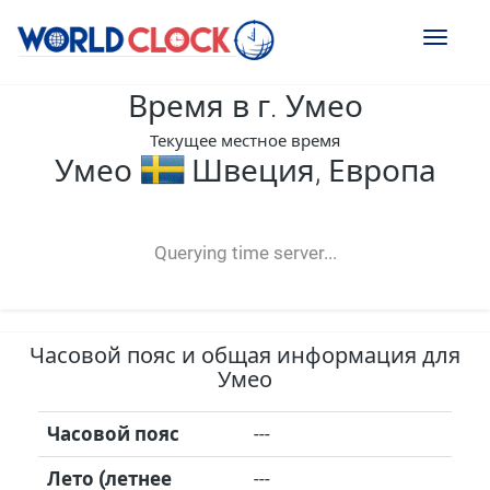
Toggl
naviga
Время в г. Умео
Текущее местное время
Умео
Швеция, Европа
--:--
--
--
-- ---- ----
Querying time server...
Часовой пояс и общая информация для
Умео
Часовой пояс
---
Лето (летнее
---