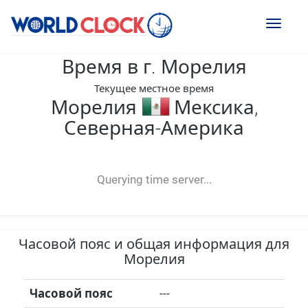
Toggl
naviga
Время в г. Морелия
Текущее местное время
Морелия
Мексика,
Северная-Америка
--:--
--
--
-- ---- ----
Querying time server...
Часовой пояс и общая информация для
Морелия
Часовой пояс
---