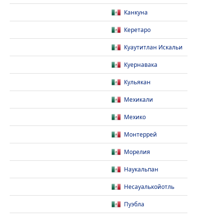
Канкуна
Керетаро
Куаутитлан Искальи
Куернавака
Кульякан
Мехикали
Мехико
Монтеррей
Морелия
Наукальпан
Несауалькойотль
Пуэбла