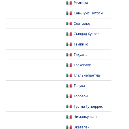
Реиноза
Сан-Луис Потоси
Солтильо
Сьюдад-Хуарес
Тампико
Тихуана
Тлакепаке
Тлальнепантла
Толука
Торреон
Тустла Гутьеррес
Чимальуакан
Экатепек