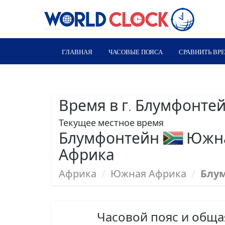
ГЛАВНАЯ
ЧАСОВЫЕ ПОЯСА
СРАВНИТЬ ВР
Время в г. Блумфонте
Текущее местное время
Блумфонтейн
Южна
Африка
Африка
/
Южная Африка
/
Блу
Часовой пояс и общ