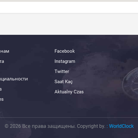
 нам
Facebook
та
Instagram
Twitter
нциальности
Saat Kaç
s
Aktualny Czas
es
© 2026 Все права защищены. Copyright by.
:
WorldClock