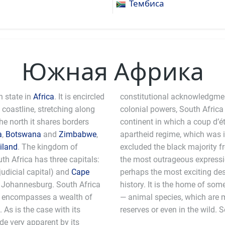
Тембиса
Южная Африка
n state in
Africa
. It is encircled
constitutional acknowledgment
coastline, stretching along
colonial powers, South Africa 
he north it shares borders
continent in which a coup d’é
a
,
Botswana
and
Zimbabwe
,
apartheid regime, which was 
iland
. The kingdom of
excluded the black majority f
th Africa has three capitals:
the most outrageous expressio
judicial capital) and
Cape
perhaps the most exciting dest
 is Johannesburg. South Africa
arest —and potentially dangerous
nd encompasses a wealth of
ntered in national parks,
 As is the case with its
reserves or even in the wild. 
ade very apparent by its