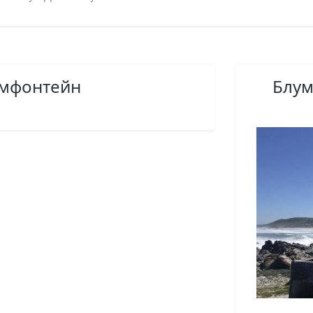
умфонтейн
Блум