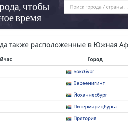
рода, чтобы
ное время
да также расположенные в Южная А
ейчас
Город
Боксбург
Вереенигинг
Йоханнесбург
Питермарицбурга
Претория