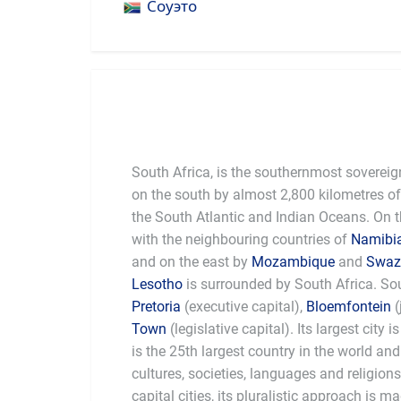
Соуэто
South Africa, is the southernmost sovereig
on the south by almost 2,800 kilometres of 
the South Atlantic and Indian Oceans. On t
with the neighbouring countries of
Namibi
and on the east by
Mozambique
and
Swaz
Lesotho
is surrounded by South Africa. Sou
Pretoria
(executive capital),
Bloemfontein
(
Town
(legislative capital). Its largest city
history. It is the home of some of the r
is the 25th largest country in the world a
— animal species, which are mostly encou
cultures, societies, languages and religions.
capital cities, its pluralistic approach is m