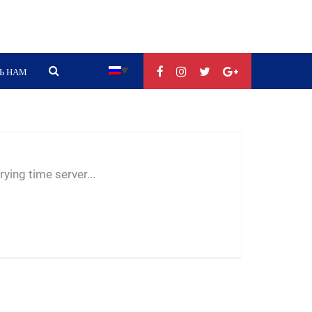
Ь НАМ
--:--
--
--
ying time server...
-- ---- ----