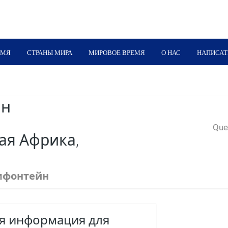
ЕМЯ
СТРАНЫ МИРА
МИРОВОЕ ВРЕМЯ
О НАС
НАПИСАТ
йн
Quer
я Африка,
мфонтейн
ая информация для