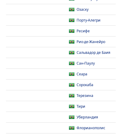
Озаску
Порту-Алегри
Ресифе
Рио-де-Жанейро
Сальвадор де Баия
Сан-Паулу
Сеара
Сорокаба
Терезина
Тири
Уберландия
Флорианополис