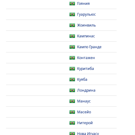
Гояния
Гуарульюс
Жоинвиль
Кампинас
Кампо Гранде
Контажен
Куритиба
Куяба
Лондрина
Манаус
Масейо
Нитерой
Нова Игуасу