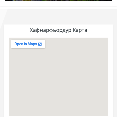
Хафнарфьордур Карта