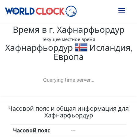
Toggl
naviga
Время в г. Хафнарфьордур
Текущее местное время
Хафнарфьордур
Исландия,
Европа
--:--
--
--
-- ---- ----
Querying time server...
Часовой пояс и общая информация для
Хафнарфьордур
Часовой пояс
---