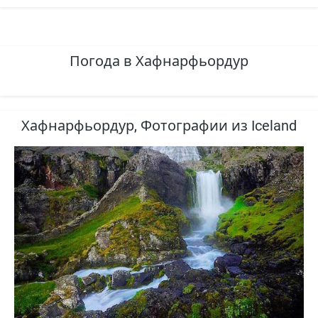
Погода в Хафнарфьордур
Хафнарфьордур, Фотографии из Iceland