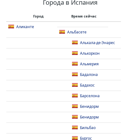
Города в Испания
Город
Время сейчас
Аликанте
Альбасете
Алькала-де-Энарес
Алькоркон
Альмерия
Бадалона
Бадахос
Барселона
Бенидорм
Бенидорм
Бильбао
Бургос