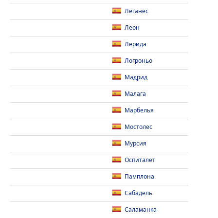
Леганес
Леон
Лерида
Логроньо
Мадрид
Малага
Марбелья
Мостолес
Мурсия
Оспиталет
Памплона
Сабадель
Саламанка