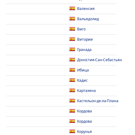
Валенсия
Вальядолид
Виго
Витории
Гранада
Доностия-Сан-Себастьян
Ибица
Кадис
Картахена
Кастельон-де-ла-Плана
Кордова
Кордова
Корунья