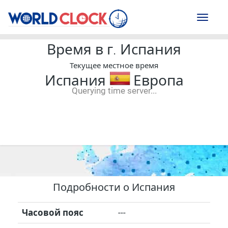
Toggl
naviga
Время в г. Испания
Текущее местное время
Испания
Европа
Querying time server...
--:--
--
--
-- ---- ----
Подробности о Испания
Часовой пояс
---