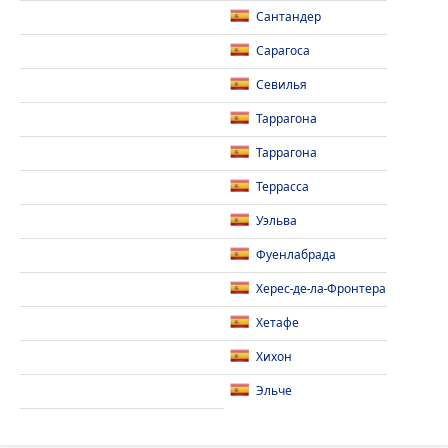
Сантандер
Сарагоса
Севилья
Таррагона
Таррагона
Террасса
Уэльва
Фуенлабрада
Херес-де-ла-Фронтера
Хетафе
Хихон
Эльче