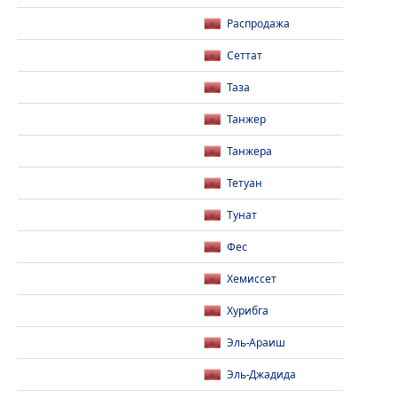
Распродажа
Сеттат
Таза
Танжер
Танжера
Тетуан
Тунат
Фес
Хемиссет
Хурибга
Эль-Араиш
Эль-Джадида