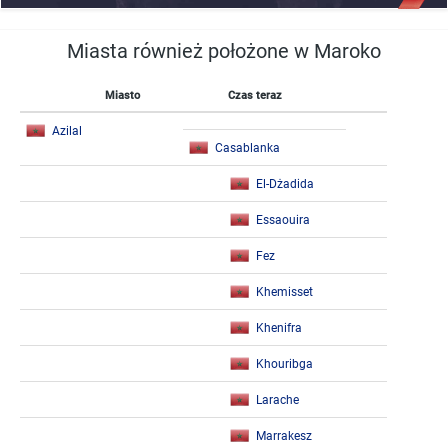
Miasta również położone w Maroko
Miasto
Czas teraz
Azilal
Casablanka
El-Dżadida
Essaouira
Fez
Khemisset
Khenifra
Khouribga
Larache
Marrakesz