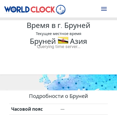
Toggl
naviga
Время в г. Бруней
Текущее местное время
Бруней
Азия
Querying time server...
--:--
--
--
-- ---- ----
Подробности о Бруней
Часовой пояс
---