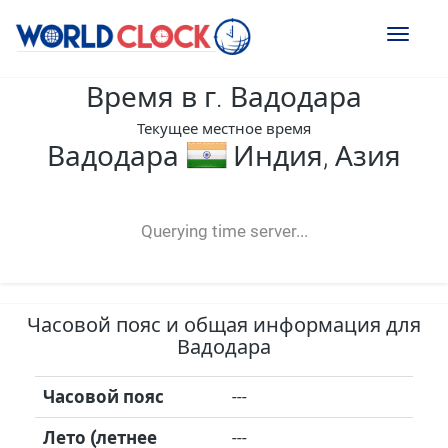
Toggl
naviga
Время в г. Вадодара
Текущее местное время
Вадодара
Индия, Азия
--:--
--
--
-- ---- ----
Querying time server...
Часовой пояс и общая информация для
Вадодара
Часовой пояс
---
Лето (летнее
---