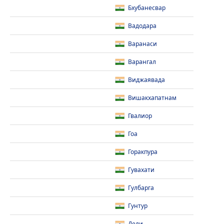
Бхубанесвар
Вадодара
Варанаси
Варангал
Виджаявада
Вишакхапатнам
Гвалиор
Гоа
Горакпура
Гувахати
Гулбарга
Гунтур