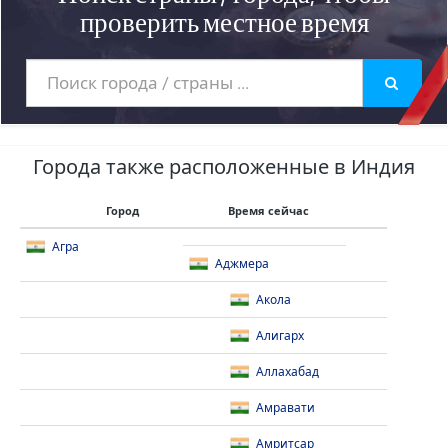
проверить местное время
Города также расположенные в Индия
Город
Время сейчас
Агра
Аджмера
Акола
Алигарх
Аллахабад
Амравати
Амритсар