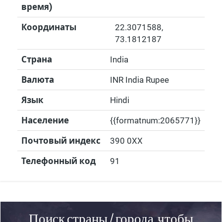
время)
Координаты
22.3071588
,
73.1812187
Страна
India
Валюта
INR India Rupee
Язык
Hindi
Население
{{formatnum:2065771}}
Почтовый индекс
390 0XX
Телефонный код
91
Поиск страны / города, чтобы