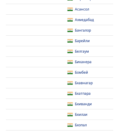
Асансол
Ахмедабад
Бангалор
Барейли
Белгаум
Биканера
Бомбей
Бхавнагар
Бхатпара
Бхиванди
Бхилаи
Бхопал