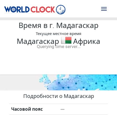
Toggl
naviga
Время в г. Мадагаскар
Текущее местное время
Мадагаскар
Африка
Querying time server...
--:--
--
--
-- ---- ----
Подробности о Мадагаскар
Часовой пояс
---