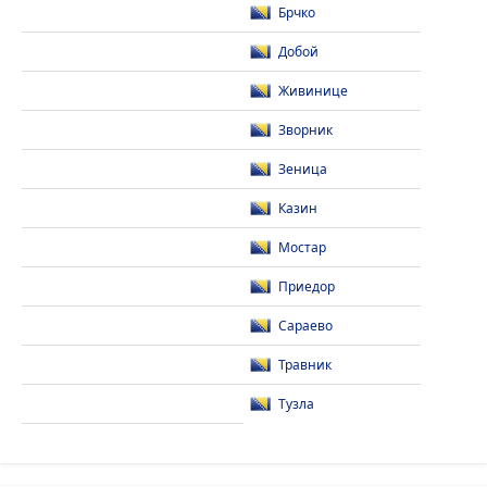
Брчко
Добой
Живинице
Зворник
Зеница
Казин
Мостар
Приедор
Сараево
Травник
Тузла