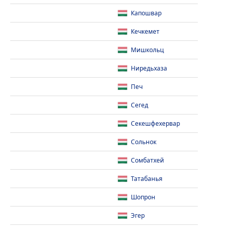
Капошвар
Кечкемет
Мишкольц
Ниредьхаза
Печ
Сегед
Секешфехервар
Сольнок
Сомбатхей
Татабанья
Шопрон
Эгер