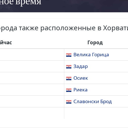
ное время
орода также расположенные в Хорват
ейчас
Город
Велика Горица
Задар
Осиек
Риека
Славонски Брод