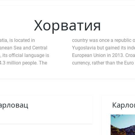
Хорватия
ia, is located in
country was once a republic o
anean Sea and Central
Yugoslavia but gained its ind
b
, its official language is
European Union in 2013. Croatia is still using the Kuna (HRK) as its
4.3 million people. The
currency, rather than the Euro
Карловац
Карлов