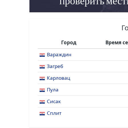
проверить мест
Г
Город
Время с
Вараждин
Загреб
Карловац
Пула
Сисак
Сплит