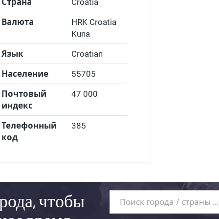
Страна
Croatia
Валюта
HRK Croatia
Kuna
Язык
Croatian
Население
55705
Почтовый
47 000
индекс
Телефонный
385
код
рода, чтобы