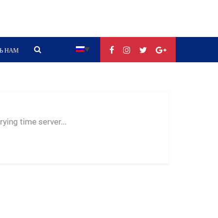
Ь НАМ
--:--
--
--
ying time server...
-- ---- ----