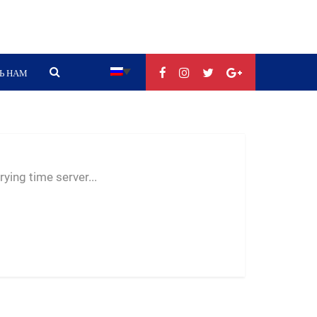
Ь НАМ
--:--
--
--
ying time server...
-- ---- ----