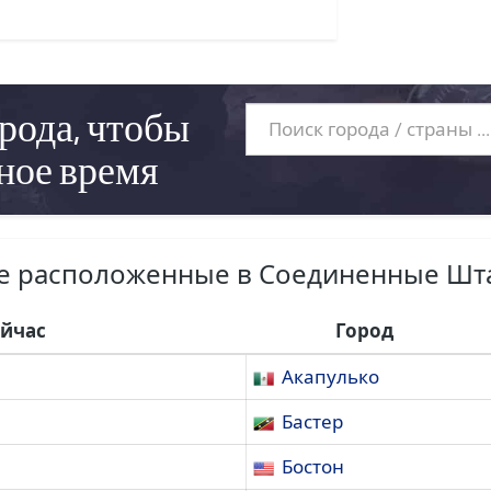
рода, чтобы
ное время
же расположенные в Соединенные Шт
ейчас
Город
Акапулько
Бастер
Бостон