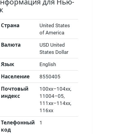
информация для Нью-
к
Страна
United States
of America
Валюта
USD United
States Dollar
Язык
English
Население
8550405
Почтовый
100xx–104xx,
индекс
11004–05,
111xx–114xx,
116xx
Телефонный
1
код