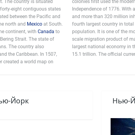
ct. The country is situated
colonies first used the moder
 forty-eight contiguous states
Independence of 1776. With an
ocated between the Pacific and
and more than 320 million inha
he north and
Mexico
at South.
fourth largest country in total
the continent, with
Canada
to
population. It is one of the mo
Bering Strait. The state of
scale migration product of m
ans. The country also
an estimated GDP in 2011 $
the Caribbean. In 1507,
15.1 trillion. The off
r created a world map on
Нью-Йорк
Нью-Й