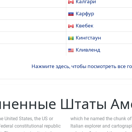
Калгари
Карфур
Квебек
Кингстаун
Кливленд
Нажмите здесь, чтобы посмотреть все 
иненные Штаты Ам
e United States, the US or
which he named the chunk of
 federal constitutional republic
Italian explorer and cartogra