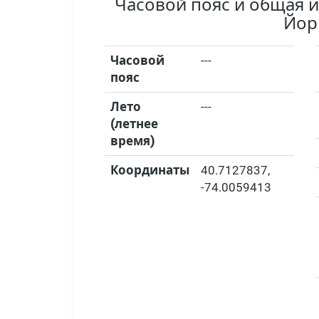
Часовой пояс и общая 
Йор
Часовой
---
пояс
Лето
---
(летнее
время)
Координаты
40.7127837
,
-74.0059413