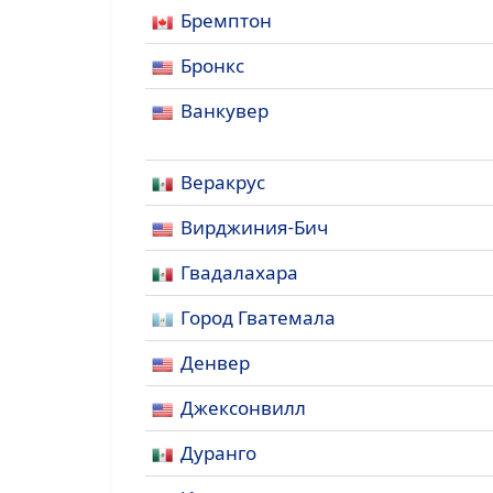
Бремптон
Бронкс
Ванкувер
Веракрус
Вирджиния-Бич
Гвадалахара
Город Гватемала
Денвер
Джексонвилл
Дуранго