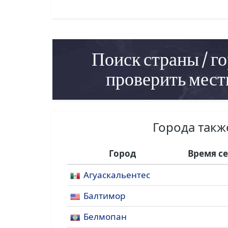
Поиск страны / го
проверить мест
Города так
Город
Время с
Агуаскальентес
Балтимор
Белмопан