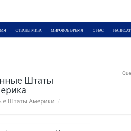
ЕМЯ
СТРАНЫ МИРА
МИРОВОЕ ВРЕМЯ
О НАС
НАПИСАТ
Quer
нные Штаты
мерика
ые Штаты Америки
/