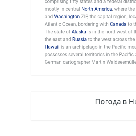
comprising fifty states and a federal distri
mostly in central
North America
, where the
and
Washington
ZIP, the capital region, l
Atlantic Ocean, bordering with
Canada
to t
The state of
Alaska
is in the northwest of 
the east and
Russia
to the west across the 
Hawaii
is an archipelago in the Pacific me
largest national economy in the world, with 
possesses several territories in the Pacific and 
German cartographer Martin Waldseemülle
Погода в 