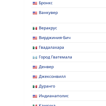
Бронкс
Ванкувер
Веракрус
Вирджиния-Бич
Гвадалахара
Город Гватемала
Денвер
Джексонвилл
Дуранго
Индианаполис
Канкуна