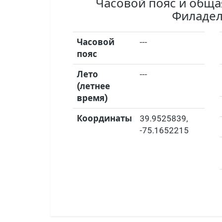
Часовой пояс и общ
Филаде
Часовой
---
пояс
Лето
---
(летнее
время)
Координаты
39.9525839
,
-75.1652215