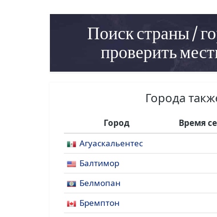
Поиск страны / го
проверить мест
Города так
Город
Время с
Агуаскальентес
Балтимор
Белмопан
Бремптон