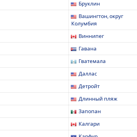
Бруклин
Вашингтон, округ
Колумбия
Виннипег
Гавана
Гватемала
Даллас
Детройт
Длинный пляж
Запопан
Калгари
Карфур