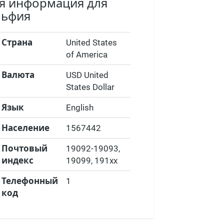
ая информация для
льфия
Страна
United States
of America
Валюта
USD United
States Dollar
Язык
English
Население
1567442
Почтовый
19092-19093,
индекс
19099, 191xx
Телефонный
1
код