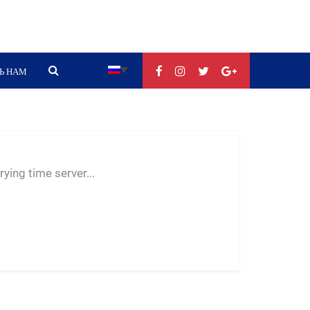
Ь НАМ
--:--
--
--
ying time server...
-- ---- ----