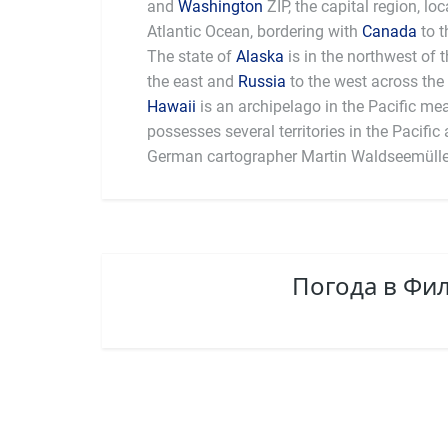
and
Washington
ZIP, the capital region, l
Atlantic Ocean, bordering with
Canada
to t
The state of
Alaska
is in the northwest of 
the east and
Russia
to the west across the 
Hawaii
is an archipelago in the Pacific me
largest national economy in the world, with 
possesses several territories in the Pacific and 
German cartographer Martin Waldseemülle
Погода в Фи