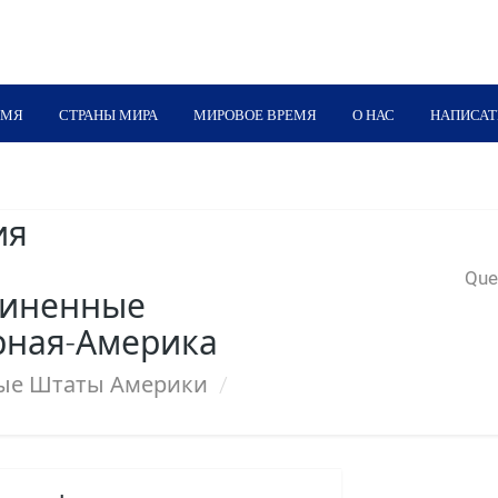
ЕМЯ
СТРАНЫ МИРА
МИРОВОЕ ВРЕМЯ
О НАС
НАПИСАТ
ия
Quer
иненные
рная-Америка
ые Штаты Америки
/