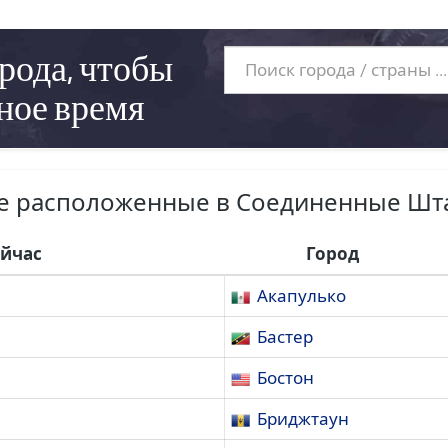
рода, чтобы
ное время
же расположенные в Соединенные Шт
ейчас
Город
Акапулько
Бастер
Бостон
Бриджтаун