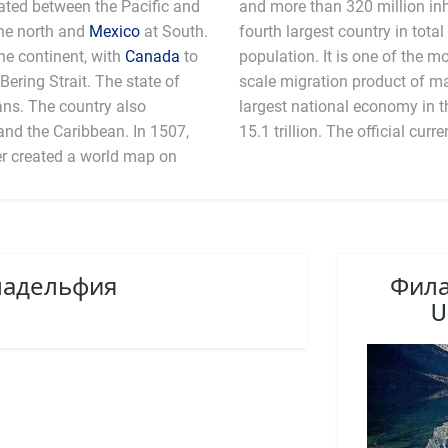
ocated between the Pacific and
and more than 320 million inha
he north and
Mexico
at South.
fourth largest country in total
the continent, with
Canada
to
population. It is one of the mo
Bering Strait. The state of
scale migration product of m
ans. The country also
an estimated GDP in 2011 $
the Caribbean. In 1507,
15.1 trillion. The off
r created a world map on
ладельфия
Фила
U