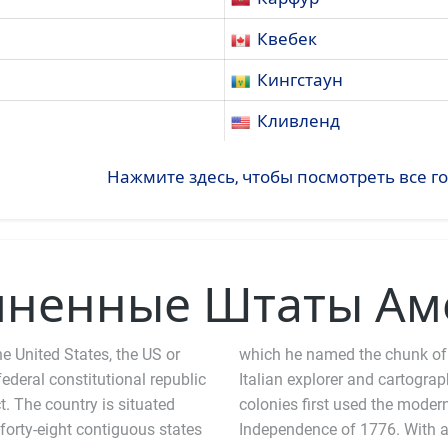
Квебек
Кингстаун
Кливленд
Нажмите здесь, чтобы посмотреть все 
иненные Штаты Ам
e United States, the US or
which he named the chunk of
 federal constitutional republic
Italian explorer and cartogra
ct. The country is situated
colonies first used the moder
 forty-eight contiguous states
Independence of 1776. With an