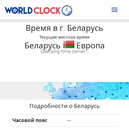
Toggl
naviga
Время в г. Беларусь
Текущее местное время
Беларусь
Европа
Querying time server...
--:--
--
--
-- ---- ----
Подробности о Беларусь
Часовой пояс
---