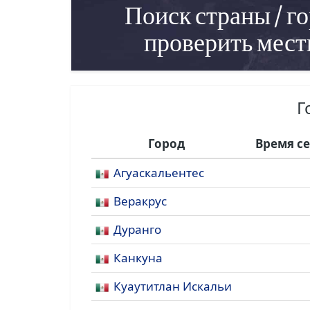
Поиск страны / го
проверить мест
Г
Город
Время с
Агуаскальентес
Веракрус
Дуранго
Канкуна
Куаутитлан Искальи