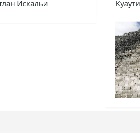
тлан Искальи
Куаути