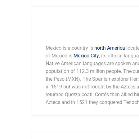
Mexico is a country is
north America
locate
of Mexico is
Mexico City
, its official lang
Native American languages are spoken and
population of 112.3 million people. The cur
the Peso (MXN). The Spanish explorer He
in 1519 but was not fought by the Aztecs a
returned Quetzalcoatl. Cortés then allied h
Aztecs and in 1521 they conquered Tenochti