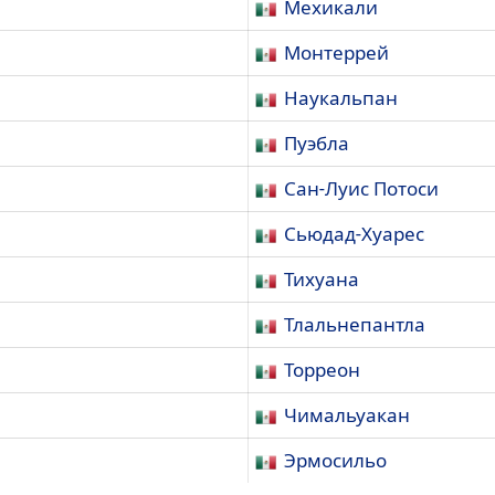
Мехикали
Монтеррей
Наукальпан
Пуэбла
Сан-Луис Потоси
Сьюдад-Хуарес
Тихуана
Тлальнепантла
Торреон
Чимальуакан
Эрмосильо