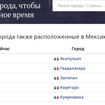
рода, чтобы
ное время
орода также расположенные в Мекси
ейчас
Город
Акапулько
Гвадалахара
Запопан
Керетаро
Куернавака