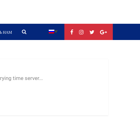
Ь НАМ
--:--
--
--
ying time server...
-- ---- ----