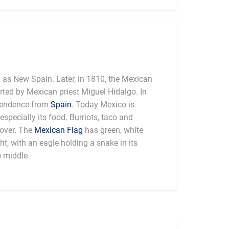
as New Spain. Later, in 1810, the Mexican
ted by Mexican priest Miguel Hidalgo. In
pendence from
Spain
. Today Mexico is
especially its food. Burriots, taco and
 over. The
Mexican Flag
has green, white
ght, with an eagle holding a snake in its
e middle.