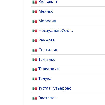
Кульякан
Мехико
Морелия
Несауалькойотль
Реиноза
Солтильо
Тампико
Тлакепаке
Толука
Тустла Гутьеррес
Экатепек