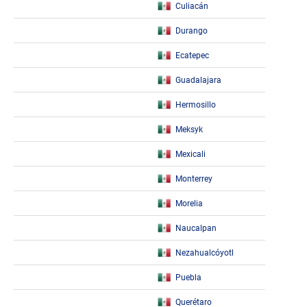
Culiacán
Durango
Ecatepec
Guadalajara
Hermosillo
Meksyk
Mexicali
Monterrey
Morelia
Naucalpan
Nezahualcóyotl
Puebla
Querétaro