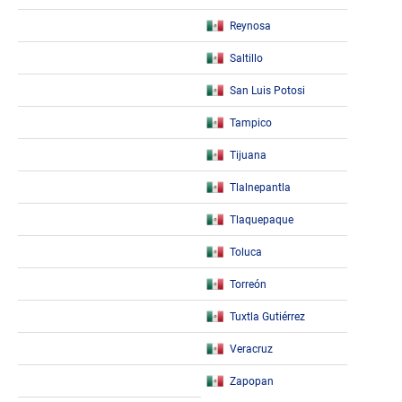
Reynosa
Saltillo
San Luis Potosi
Tampico
Tijuana
Tlalnepantla
Tlaquepaque
Toluca
Torreón
Tuxtla Gutiérrez
Veracruz
Zapopan