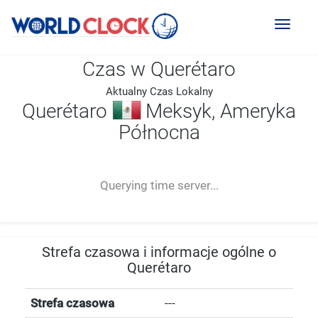
Toggl
naviga
Czas w Querétaro
Aktualny Czas Lokalny
Querétaro
Meksyk, Ameryka
Północna
--:--
--
--
-- ---- ----
Querying time server...
Strefa czasowa i informacje ogólne o
Querétaro
Strefa czasowa
---