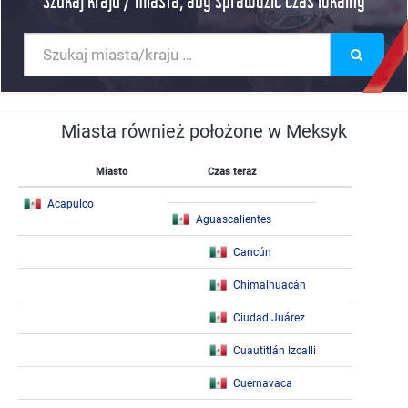
Szukaj kraju / miasta, aby sprawdzic czas lokalny
Miasta również położone w Meksyk
Miasto
Czas teraz
Acapulco
Aguascalientes
Cancún
Chimalhuacán
Ciudad Juárez
Cuautitlán Izcalli
Cuernavaca