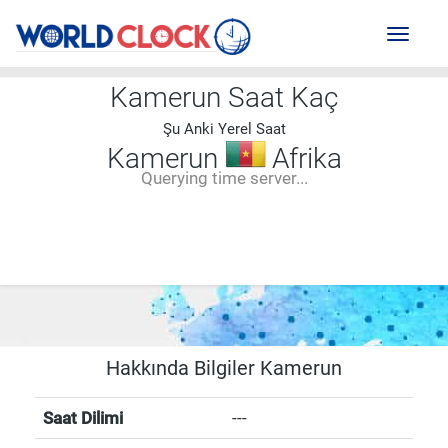
Toggl
naviga
Kamerun Saat Kaç
Şu Anki Yerel Saat
Kamerun
Afrika
Querying time server...
--:--
--
--
-- ---- ----
Hakkında Bilgiler Kamerun
Saat Dilimi
---