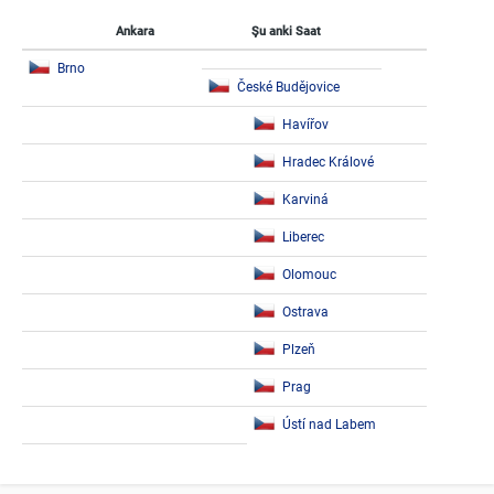
Ankara
Şu anki Saat
Brno
České Budějovice
Havířov
Hradec Králové
Karviná
Liberec
Olomouc
Ostrava
Plzeň
Prag
Ústí nad Labem