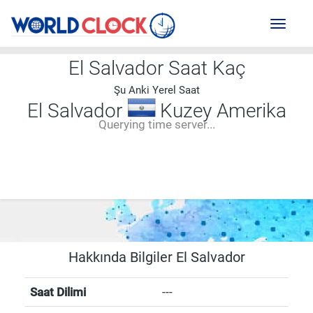
Toggl
naviga
El Salvador Saat Kaç
Şu Anki Yerel Saat
El Salvador
Kuzey Amerika
Querying time server...
--:--
--
--
-- ---- ----
Hakkında Bilgiler El Salvador
Saat Dilimi
---