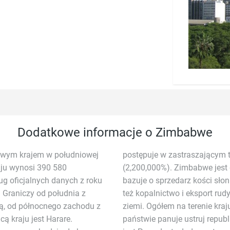
Dodatkowe informacje o Zimbabwe
owym krajem w południowej
postępuje w zastraszającym t
aju wynosi 390 580
(2,200,000%). Zimbabwe jest 
g oficjalnych danych z roku
bazuje o sprzedarz kości sł
. Graniczy od południa z
też kopalnictwo i eksport rud
, od północnego zachodu z
 się 195 rodzajów minerałów. W
 kraju jest Harare.
Tak ięc głową republiki