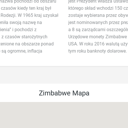
 nazwa pochodzi od obszaru
awowana jest parlament, w
zasów kiedy ten kraj był
tnią kadencją. Z tych 120
 Rodezji. W 1965 kraj uzyskał
w bezpośrednich wyborach, 12
eniła swoją nazwę na
ywódcy etnicznych grup
nia” i pochodzi z
a 8 są zarządcami oszczególn
 z czasów starożytnych
Urzędowe monety Zimbabwe s
rzenione na obszarze ponad
USA. W roku 2016 walutą u
są ogromne, inflacja
tym roku banknoty dolarowe.
Zimbabwe Mapa