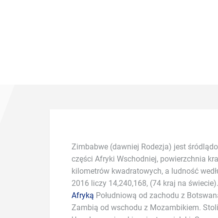
Zimbabwe (dawniej Rodezja) jest śródląd
części Afryki Wschodniej, powierzchnia kr
kilometrów kwadratowych, a ludność wedłu
2016 liczy 14,240,168, (74 kraj na świecie)
Afryką
Południową od zachodu z Botswaną
ziemi. Ogółem na terenie kraju znajduje
Zambią od wschodu z Mozambikiem. Stolicą
państwie panuje ustruj republiki prezydenckiej. 