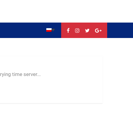
--:--
--
--
ying time server...
-- ---- ----