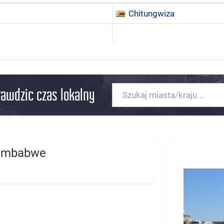
Chitungwiza
rawdzic czas lokalny
Zimbabwe