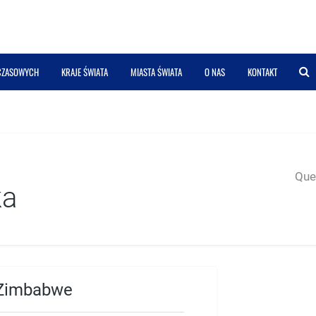
 CZASOWYCH
KRAJE ŚWIATA
MIASTA ŚWIATA
O NAS
KONTAKT
Quer
ka
 Zimbabwe