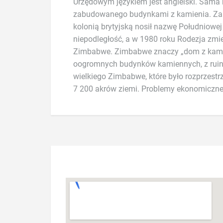
Urzędowym językiem jest angielski. Sama
jest Prezydent władza ustawodawcza spr
zabudowanego budynkami z kamienia. Za c
którego skład wchodzi 150 członków z 6 le
kolonią brytyjską nosił nazwę Południowej
zostaje wybierana przez obywateli kraju 
niepodległość, a w 1980 roku Rodezja zmi
jest nominowanych przez prezydenta, 10 to prz
Zimbabwe. Zimbabwe znaczy „dom z kamie
oogromnych budynków kamiennych, z ruin
wielkiego Zimbabwe, które było rozprzest
7 200 akrów ziemi. Problemy ekonomiczne 