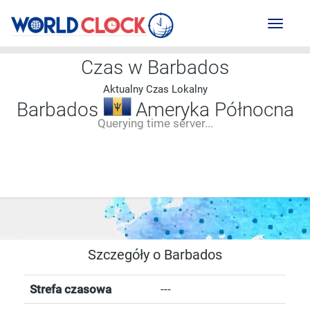
Toggl
naviga
Czas w Barbados
Aktualny Czas Lokalny
Barbados
Ameryka Północna
Querying time server...
--:--
--
--
-- ---- ----
Szczegóły o Barbados
Strefa czasowa
---